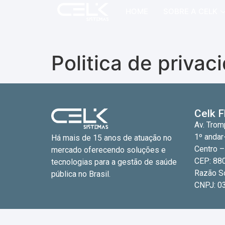
HOME
SOBRE A CELK
Politica de privac
Celk F
Av. Tro
1º anda
Há mais de 15 anos de atuação no
Centro –
mercado oferecendo soluções e
CEP: 88
tecnologias para a gestão de saúde
Razão S
pública no Brasil.
CNPJ: 0