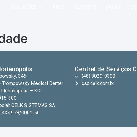
SOLUÇÕES
BLOG
SUPORTE
VAGAS
C
idade
lorianópolis
Central de Serviços 
mpowsky, 346
(48) 3029-0300
r- Trompowsky Medical Center
csc.celk.com.br
 Florianópolis – SC
015-300
ocial: CELK SISTEMAS SA
3.434.978/0001-50